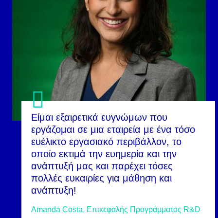
Είμαι εξαιρετικά ευγνώμων που
εργάζομαι σε μια εταιρεία με ένα τόσο
ευέλικτο εργασιακό περιβάλλον, το
οποίο εκτιμά την ευημερία και την
ανάπτυξή μας και παρέχει τόσες
πολλές ευκαιρίες για μάθηση και
ανάπτυξη!
Amanda Costa, Επικεφαλής Προγράμματος R&D