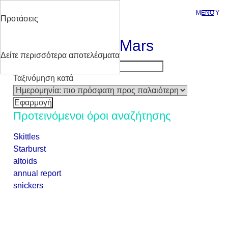
Skip
ΜΕΝΟΎ
to
Προτάσεις
ΑΝΑΖΉΤΗΣΗ
main
Αναζήτηση στη Mars
content
Δείτε περισσότερα αποτελέσματα
Ταξινόμηση κατά
Προτεινόμενοι όροι αναζήτησης
Skittles
Starburst
altoids
annual report
snickers