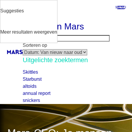
Skip
MENU
to
Suggesties
ZOEKEN
main
Zoeken in Mars
content
Meer resultaten weergeven
Sorteren op
Uitgelichte zoektermen
Skittles
Starburst
altoids
annual report
snickers